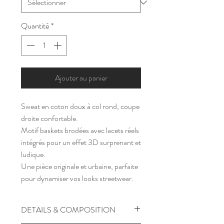
Quantité
*
Ajouter au panier
Sweat en coton doux à col rond, coupe
droite confortable.
Motif baskets brodées avec lacets réels
intégrés pour un effet 3D surprenant et
ludique.
Une pièce originale et urbaine, parfaite
pour dynamiser vos looks streetwear.
DETAILS & COMPOSITION