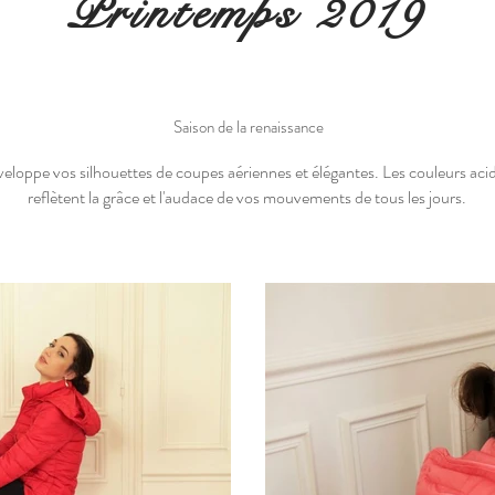
Printemps 2019
Saison de la renaissance
veloppe vos silhouettes de coupes aériennes et élégantes. Les couleurs acid
reflètent la grâce et l'audace de vos mouvements de tous les jours.