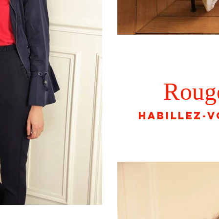
Roug
Habillez-v