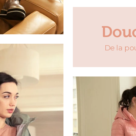
Dou
De la po