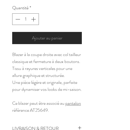
Quantité
*
Ajouter au panier
Blazer à la coupe droite avec col tailleur
classique et fermeture à deux boutons.
Tissu à rayures verticales pour une
allure graphique et structurée.
Une pièce légère et originale, parfaite
pour dynamiser vos looks de mi-saison.
Ce blazer peut être associé au
pantalon
référence AT25649.
LIVRAISON & RETOUR